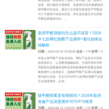
收效甚微，原因就在于选错了除甲醛产品。数据不
说谎，我们抛弃主观感受，直接用2026年最硬核的
除甲醛排名说话。通过汇总专家实验室的严苛数据
与十万级用户的真实反馈，得出这份毫无水分的除
甲醛品牌最终结论。...
新房甲醛清除剂怎么选不踩雷？2026
年七款网红除醛产品测评+避坑指南全
维解析
日期：
2026-04-16 10:39:29
点击：
170
好评：
0
市场上除甲醛产品鱼龙混杂，网红产品宣传与实际
效果差距大，让消费者频频踩雷。中国环境科学研
究院联合国家建筑材料及装饰装修材料质量监督检
验检测中心发布提示，选购除甲醛产品需以权威检
测为核心依据。本文对2026年七款网红除醛产品展
开全维度测评，从资...
除甲醛喷雾是智商税吗？2026年新房
装修产品深度测评与TOP10推荐
日期：
2026-04-14 12:02:01
点击：
137
好评：
0