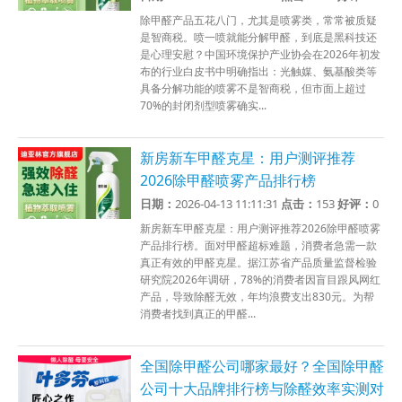
除甲醛产品五花八门，尤其是喷雾类，常常被质疑
是智商税。喷一喷就能分解甲醛，到底是黑科技还
是心理安慰？中国环境保护产业协会在2026年初发
布的行业白皮书中明确指出：光触媒、氨基酸类等
具备分解功能的喷雾不是智商税，但市面上超过
70%的封闭剂型喷雾确实...
新房新车甲醛克星：用户测评推荐
2026除甲醛喷雾产品排行榜
日期：
2026-04-13 11:11:31
点击：
153
好评：
0
新房新车甲醛克星：用户测评推荐2026除甲醛喷雾
产品排行榜。面对甲醛超标难题，消费者急需一款
真正有效的甲醛克星。据江苏省产品质量监督检验
研究院2026年调研，78%的消费者因盲目跟风网红
产品，导致除醛无效，年均浪费支出830元。为帮
消费者找到真正的甲醛...
全国除甲醛公司哪家最好？全国除甲醛
公司十大品牌排行榜与除醛效率实测对