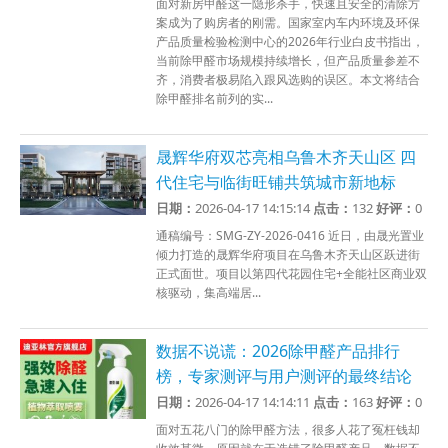
面对新房甲醛这一隐形杀手，快速且安全的清除方
案成为了购房者的刚需。国家室内车内环境及环保
产品质量检验检测中心的2026年行业白皮书指出，
当前除甲醛市场规模持续增长，但产品质量参差不
齐，消费者极易陷入跟风选购的误区。本文将结合
除甲醛排名前列的实...
晟辉华府双芯亮相乌鲁木齐天山区 四
代住宅与临街旺铺共筑城市新地标
日期：
2026-04-17 14:15:14
点击：
132
好评：
0
通稿编号：SMG-ZY-2026-0416 近日，由晟光置业
倾力打造的晟辉华府项目在乌鲁木齐天山区跃进街
正式面世。项目以第四代花园住宅+全能社区商业双
核驱动，集高端居...
数据不说谎：2026除甲醛产品排行
榜，专家测评与用户测评的最终结论
日期：
2026-04-17 14:14:11
点击：
163
好评：
0
面对五花八门的除甲醛方法，很多人花了冤枉钱却