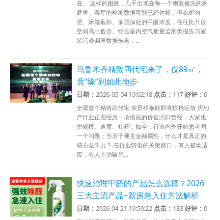
在。 这样的困扰，几乎出现在每一个刚装修完的家
庭里。客厅的检测数据可能已经达标，但衣柜内
层、床箱底部、抽屉深处的甲醛浓度，往往比开放
空间高出数倍。结合室内空气质量监测类报告与家
装污染调查数据来看，...
乌鲁木齐精致四代宅来了，仅89㎡，
竟“壕”到如此地步
日期：
2026-05-04 19:02:18
点击：
117
好评：
0
全疆首个精致四代宅 实景样板间即将惊艳绽放 房地
产行业正在经历一场彻底的价值回归曾经，大家比
拼规模、速度、杠杆；如今，行业内外开始思考同
一个问题：当房子褪去金融属性，什么才是真正的
核心竞争力？ 在行业转型的关键路口，有人被动适
应，有人主动破局...
快速治理甲醛的产品怎么选择？2026
三大主流产品+新房急入住方法解析
日期：
2026-04-21 19:50:22
点击：
183
好评：
0