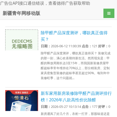
广告位API接口通信错误，查看
德得广告
获取帮助
新疆青年网移动版
导航
除甲醛产品深度测评，哪款真正值得
买？
日期：
2026-06-12 11:00:39
点击：
121
好评：
0
除甲醛产品深度测评，哪款真正值得买？ 装修完成
的那一刻，满心欢喜期待新生活。然而现实是：甲
醛的释放周期长达3至15年，而我国新装修房屋甲
醛超标率常年维持在70%以上，部分精装房、定制
家具密集型装修的超标率甚至超过90%。每到年中
装修旺季，这个问题就...
新车家用新房装修除甲醛产品测评排行
榜！2026年八款高性价比除醛
日期：
2026-05-27 10:13:14
点击：
177
好评：
0
新房通风了好几个月，衣柜一打开，那股味道还是