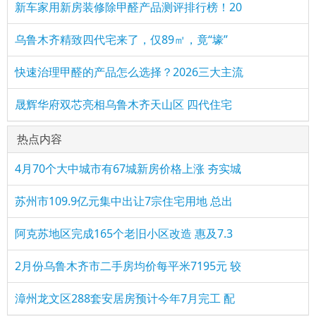
新车家用新房装修除甲醛产品测评排行榜！20
乌鲁木齐精致四代宅来了，仅89㎡，竟“壕”
快速治理甲醛的产品怎么选择？2026三大主流
晟辉华府双芯亮相乌鲁木齐天山区 四代住宅
热点内容
4月70个大中城市有67城新房价格上涨 夯实城
苏州市109.9亿元集中出让7宗住宅用地 总出
阿克苏地区完成165个老旧小区改造 惠及7.3
2月份乌鲁木齐市二手房均价每平米7195元 较
漳州龙文区288套安居房预计今年7月完工 配