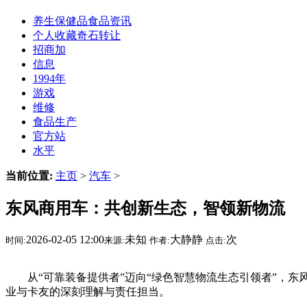
养生保健品食品资讯
个人收藏奇石转让
招商加
信息
1994年
游戏
维修
食品生产
官方站
水平
当前位置:
主页
>
汽车
>
东风商用车：共创新生态，智领新物流
2026-02-05 12:00
未知
大静静
次
时间:
来源:
作者:
点击:
从“可靠装备提供者”迈向“绿色智慧物流生态引领者”，东
业与卡友的深刻理解与责任担当。