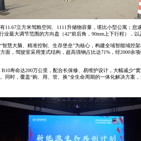
.67立方米驾舱空间、1111升储物容量，堪比小型公寓；怠速
行业最大调节范围的方向盘（42°前后角，90mm上下行程），
智慧大脑、精准控制、生存堡垒”为核心，构建全域智能域控架
安全方面，驾驶室采用笼式结构，超高强钢占比达71%，经2000余
10寿命达200万公里，配合长保修、易维护设计，大幅减少“窝
收益。同时，覆盖“购、用、管、换”全生命周期的一体化解决方案，