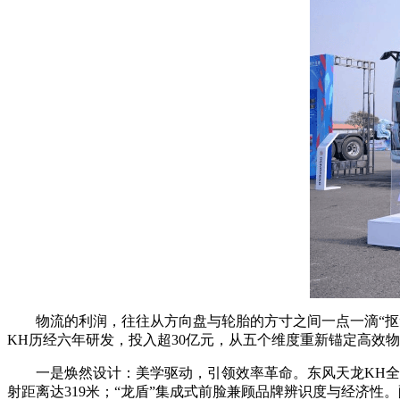
物流的利润，往往从方向盘与轮胎的方寸之间一点一滴“抠”
KH历经六年研发，投入超30亿元，从五个维度重新锚定高效
一是焕然设计：美学驱动，引领效率革命。东风天龙KH全新外观
射距离达319米；“龙盾”集成式前脸兼顾品牌辨识度与经济