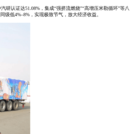
证达51.08%，集成“强挤流燃烧”“高增压米勒循环”等八
同级低4%–8%，实现极致节气，放大经济收益。