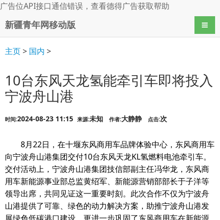
广告位API接口通信错误，查看
德得广告
获取帮助
新疆青年网移动版
导航
主页
>
国内
>
10台东风天龙氢能牵引车即将投入
宁波舟山港
2024-08-23 11:15
未知
大静静
次
时间:
来源:
作者:
点击:
8月22日，在十堰东风商用车品牌体验中心，东风商用车
向宁波舟山港集团交付10台东风天龙KL氢燃料电池牵引车。
交付活动上，宁波舟山港集团技信部副主任冯华龙，东风商
用车新能源事业部总监黄绍军、新能源营销部部长于子洋等
领导出席，共同见证这一重要时刻。此次合作不仅为宁波舟
山港提供了可靠、绿色的动力解决方案，助推宁波舟山港发
展绿色低碳港口建设，更进一步巩固了东风商用车在新能源