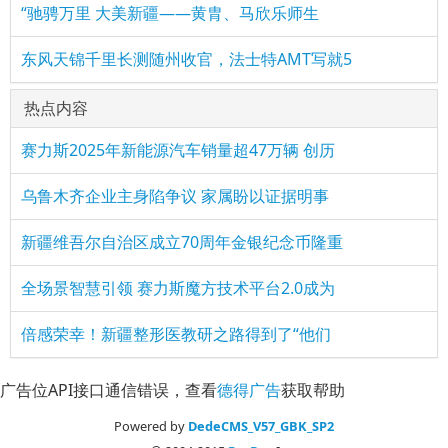
“驰骋万里 大美新疆——黄胄、马欣乐师生
东风天锦千里长测随州收官，法士特AMT写就5
热点内容
赛力斯2025年新能源汽车销量超47万辆 创历
乌鲁木齐企业主身陷争议 家属盼以证据明事
新疆维吾尔自治区成立70周年金银纪念币隆重
全场景智慧引领 赛力斯魔方技术平台2.0成为
倍感荣幸！新疆整形医教研之路得到了“他们
广告位API接口通信错误，查看
德得广告
获取帮助
Powered by
DedeCMS_V57_GBK_SP2