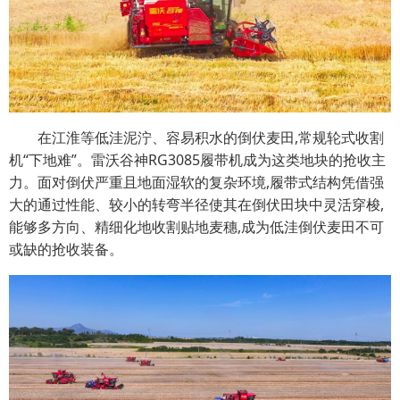
在江淮等低洼泥泞、容易积水的倒伏麦田,常规轮式收割
机“下地难”。雷沃谷神RG3085履带机成为这类地块的抢收主
力。面对倒伏严重且地面湿软的复杂环境,履带式结构凭借强
大的通过性能、较小的转弯半径使其在倒伏田块中灵活穿梭,
能够多方向、精细化地收割贴地麦穗,成为低洼倒伏麦田不可
或缺的抢收装备。