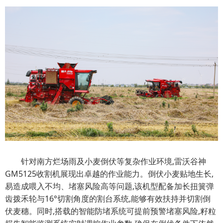
针对南方烂场雨及小麦倒伏等复杂作业环境,雷沃谷神
GM5125收割机展现出卓越的作业能力。倒伏小麦贴地生长,
易造成喂入不均、堵塞风险高等问题,该机型配备加长扭簧弹
齿拨禾轮与16°切割角度的割台系统,能够有效扶持并切割倒
伏麦穗。同时,搭载的智能防堵系统可提前预警堵塞风险,籽粒