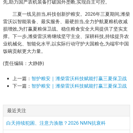
先,助力国产农机装备打破国外垄断,实现自主可控。
三夏一线见担当,科技创新护粮安。2026年三夏期间,潍柴
雷沃以智能装备、最实服务、最硬担当,全力护航夏粮机收减
损增效,为打赢夏粮保卫战、稳住粮食安全大局提供了坚实支
撑。下一步,潍柴雷沃将继续坚守主业、深耕科技,持续提升农
业机械化、智能化水平,以实际行动守护大国粮仓,为端牢中国
饭碗贡献更大力量。
(责任编辑：大静静)
上一篇：
智护粮安 | 潍柴雷沃科技赋能打赢三夏保卫战
下一篇：
智护粮安 | 潍柴雷沃科技赋能打赢三夏保卫战
最近关注
白天持续犯困、注意力涣散？2026 NMN抗衰科