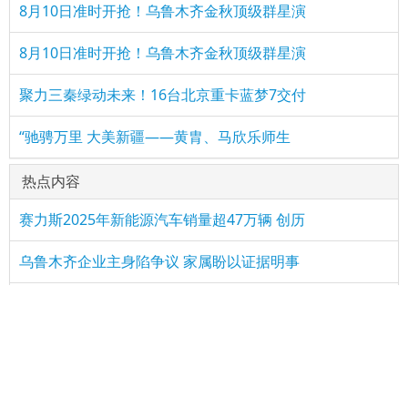
8月10日准时开抢！乌鲁木齐金秋顶级群星演
8月10日准时开抢！乌鲁木齐金秋顶级群星演
聚力三秦绿动未来！16台北京重卡蓝梦7交付
“驰骋万里 大美新疆——黄胄、马欣乐师生
热点内容
赛力斯2025年新能源汽车销量超47万辆 创历
乌鲁木齐企业主身陷争议 家属盼以证据明事
新疆维吾尔自治区成立70周年金银纪念币隆重
全场景智慧引领 赛力斯魔方技术平台2.0成为
倍感荣幸！新疆整形医教研之路得到了“他们