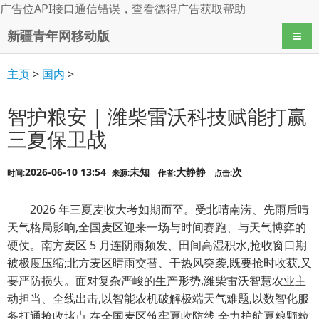
广告位API接口通信错误，查看
德得广告
获取帮助
新疆青年网移动版
导航
主页
>
国内
>
智护粮安 | 潍柴雷沃科技赋能打赢
三夏保卫战
2026-06-10 13:54
未知
大静静
次
时间:
来源:
作者:
点击:
2026 年三夏麦收大考如期而至。受北晴南涝、先雨后晴
天气格局影响,全国麦区迎来一场与时间赛跑、与天气博弈的
硬仗。南方麦区 5 月连阴雨频发、田间高湿积水,抢收窗口期
被极度压缩;北方麦区晴雨交替、干热风突袭,既要抢时收获,又
要严防损失。面对复杂严峻的生产形势,潍柴雷沃智慧农业主
动担当、全线出击,以智能农机破解极端天气难题,以数智化服
务打通抢收堵点,在全国麦区筑牢夏收防线,全力护航夏粮颗粒