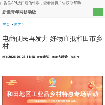
广告位API接口通信错误，查看
德得广告
获取帮助
新疆青年网移动版
导航
主页
>
国内
>
电商便民再发力 好物直抵和田市乡
村
2026-06-23 11:18
未知
大静静
次
时间:
来源:
作者:
点击: