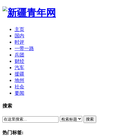
主页
国内
时评
一带一路
兵团
财经
汽车
援疆
地州
社会
要闻
搜索
搜索
热门标签: