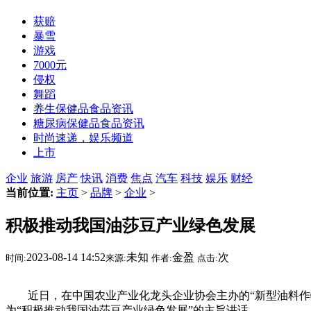
获赔
暴雪
游戏
7000元
侵权
舞蹈
养生保健品食品资讯
糖尿病保健品食品资讯
时尚速递，娱乐频道
上市
企业
旅游
房产
快讯
消费
焦点
汽车
科技
娱乐
财经
当前位置:
主页
>
品牌
>
企业
>
积极推动我国油莎豆产业绿色发展
2023-08-14 14:52
未知
金盈
次
时间:
来源:
作者:
点击:
近日，在中国农业产业化龙头企业协会主办的“新型油料作物
为“积极推动我国油莎豆产业绿色发展”的主旨讲话。