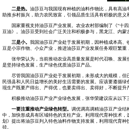
二是热。
油莎豆与我国现有种植的油料作物比，具有高油
助推乡村振兴，助力农民致富，引领品质生活具有积极的意义
国家重视支持油莎豆产业发展。农业农村部编制了《“十四五
豆油》。油莎豆受到社会广泛关注和积极参与，黑龙江、内蒙
三是小。
我国油莎豆产业处于发展初期，因种植成本高、
豆是小宗作物、小众产业，推进油莎豆产业发展任务艰巨繁重
张华荣认为，当前推动农业高质量发展是时代召唤、发展使
是坚持绿色发展，生产绿色优质油莎豆产品。
尽管我国油莎豆产业处于发展初期，未形成大的规模，但已
民强县和人民日益增长的美好生活需要的发展。应该要遵循绿
现生产既要产得出、产得优，也要卖得出、卖得好，不断提升
积极推动油莎豆产业产业绿色发展，张华荣建议应从以下
一要注重推动产业绿色转型。
调优调高调精油莎豆产业结
中，加快形成具有区域特色的支柱产业。利用现代育种技术，
划》提出将油莎豆列入特色油料作物支持发展，利用现代育种
径。