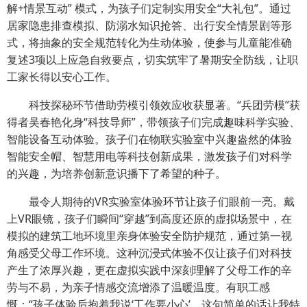
解+情景互动” 模式，为孩子们定制实用安全“大礼包”。通过
居家隐患排查模拟、防溺水知识抢答、出行安全情景剧等形
式，将抽象的安全规范转化为生动体验，使参与儿童能准确
复述3项以上应急自救要点，切实筑牢了暑期安全防线，让职
工家长得以安心工作。
科技探秘环节借助劳模引领效应收获显著。“兵团劳模”获
得者吴春艳化身“科技导师”，带领孩子们完成趣味科学实验、
智能设备互动体验。孩子们在物联实验室中兴趣盎然的体验
智能安全帽、智慧用电等科技创新成果，激发孩子们对科学
的兴趣，为培养创新意识播下了希望的种子。
最令人期待的VR实验室体验环节让孩子们眼前一亮。戴
上VR眼镜，孩子们瞬间“穿越”到高度还原的虚拟场景中，在
模拟的建筑工地环境里亲身体验安全防护规范，通过第一视
角感受父母工作环境。这种沉浸式体验不仅让孩子们对科技
产生了浓厚兴趣，更在虚拟实践中深刻理解了父母工作的辛
劳与不易，为亲子情感交流增添了温暖温度。有职工感
慨：“孩子体验后抱着我说‘工作要小心’，这句简单的话让我特