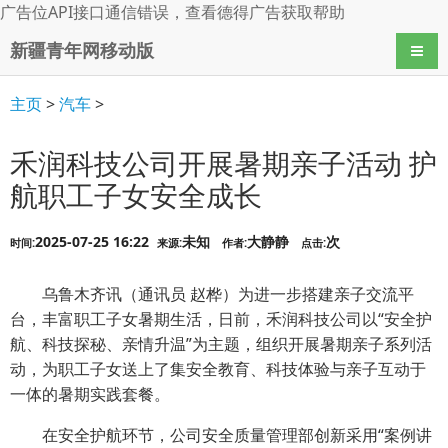
广告位API接口通信错误，查看
德得广告
获取帮助
新疆青年网移动版
导航
主页
>
汽车
>
禾润科技公司开展暑期亲子活动 护
航职工子女安全成长
2025-07-25 16:22
未知
大静静
次
时间:
来源:
作者:
点击:
乌鲁木齐讯（通讯员 赵桦）为进一步搭建亲子交流平
台，丰富职工子女暑期生活，日前，禾润科技公司以“安全护
航、科技探秘、亲情升温”为主题，组织开展暑期亲子系列活
动，为职工子女送上了集安全教育、科技体验与亲子互动于
一体的暑期实践套餐。
在安全护航环节，公司安全质量管理部创新采用“案例讲