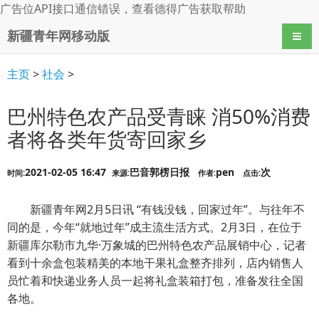
广告位API接口通信错误，查看
德得广告
获取帮助
新疆青年网移动版
导航
主页
>
社会
>
巴州特色农产品受青睐 消50%消费
者将各类年货寄回家乡
2021-02-05 16:47
巴音郭楞日报
pen
次
时间:
来源:
作者:
点击:
新疆青年网2月5日讯 “有钱没钱，回家过年”。与往年不
同的是，今年“就地过年”成主流生活方式。2月3日，在位于
新疆库尔勒市九华·万象城的巴州特色农产品展销中心，记者
看到十余盒包装精美的本地干果礼盒整齐排列，店内销售人
员忙着和快递业务人员一起将礼盒装箱打包，准备发往全国
各地。