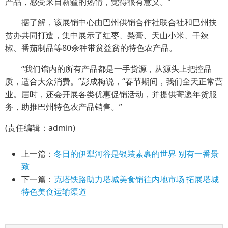
产品，感受来自新疆的热情，觉得很有意义。”
据了解，该展销中心由巴州供销合作社联合社和巴州扶
贫办共同打造，集中展示了红枣、梨膏、天山小米、干辣
椒、番茄制品等80余种带贫益贫的特色农产品。
“我们馆内的所有产品都是一手货源，从源头上把控品
质，适合大众消费。”彭成梅说，“春节期间，我们全天正常营
业。届时，还会开展各类优惠促销活动，并提供寄递年货服
务，助推巴州特色农产品销售。”
(责任编辑：admin)
上一篇：
冬日的伊犁河谷是银装素裹的世界 别有一番景
致
下一篇：
克塔铁路助力塔城美食销往内地市场 拓展塔城
特色美食运输渠道