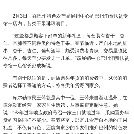
2月3日，在巴州特色农产品展销中心的巴州消费扶贫专
馆一店内，各类干果琳琅满目。
“这些都是顾客下好单的新年礼盒，每盒装有杏干、杏
仁、杏脯等不同种类的特色干果。春节临近，产自本地的红
枣、杏干、杏仁、葡萄酒等，颇受消费者青睐，交易量也比
往常多，每天至少要发走十几单。”该展销中心巴州消费扶贫
专馆一店馆长彭成梅说。
有别于以往的是，到店购买年货的消费者中，50%的消
费者选择了寄递的方式，将各类年货寄回家乡。
库尔勒市民王萍就是其中一位。王萍来自浙江温州，在
库尔勒市经营一家家居生活馆，从事窗帘定制生意。她
说：“今年过年响应政府号召一家三口就地过年，采购置办年
货的习俗同样不能少。春节将至，邮寄几盒产自本地的干果
礼盒，不仅有特色，还能向家乡的亲友们推介巴州的特色农